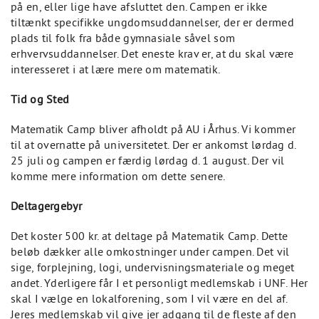
på en, eller lige have afsluttet den. Campen er ikke
tiltænkt specifikke ungdomsuddannelser, der er dermed
plads til folk fra både gymnasiale såvel som
erhvervsuddannelser. Det eneste krav er, at du skal være
interesseret i at lære mere om matematik.
Tid og Sted
Matematik Camp bliver afholdt på AU i Århus. Vi kommer
til at overnatte på universitetet. Der er ankomst lørdag d.
25 juli og campen er færdig lørdag d. 1 august. Der vil
komme mere information om dette senere.
Deltagergebyr
Det koster 500 kr. at deltage på Matematik Camp. Dette
beløb dækker alle omkostninger under campen. Det vil
sige, forplejning, logi, undervisningsmateriale og meget
andet. Yderligere får I et personligt medlemskab i UNF. Her
skal I vælge en lokalforening, som I vil være en del af.
Jeres medlemskab vil give jer adgang til de fleste af den