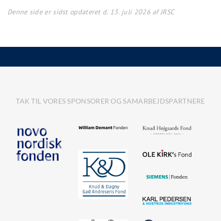
Denne side er sidst opdateret d. 13. juli 2026 af JRSC
TAK TIL VORES SPONSORER OG SAMARBEJDSPARTNERE