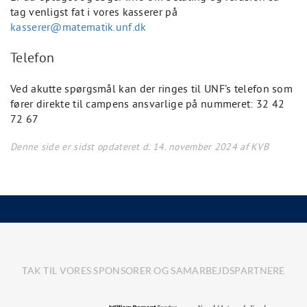
tag venligst fat i vores kasserer på
kasserer@matematik.unf.dk
Telefon
Ved akutte spørgsmål kan der ringes til UNF’s telefon som
fører direkte til campens ansvarlige på nummeret: 32 42
72 67
Denne side er sidst opdateret d. 14. november 2024 af KVB
TAK TIL VORES SPONSORER OG SAMARBEJDSPARTNERE